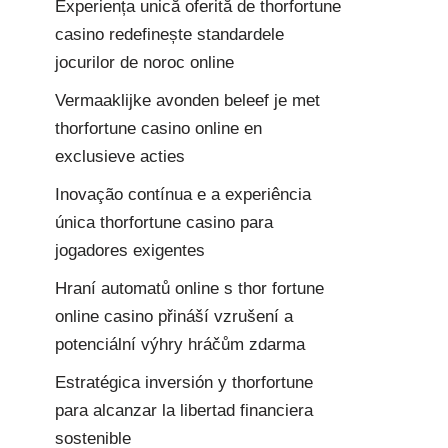
Experiența unică oferită de thorfortune
casino redefinește standardele
jocurilor de noroc online
Vermaaklijke avonden beleef je met
thorfortune casino online en
exclusieve acties
Inovação contínua e a experiência
única thorfortune casino para
jogadores exigentes
Hraní automatů online s thor fortune
online casino přináší vzrušení a
potenciální výhry hráčům zdarma
Estratégica inversión y thorfortune
para alcanzar la libertad financiera
sostenible