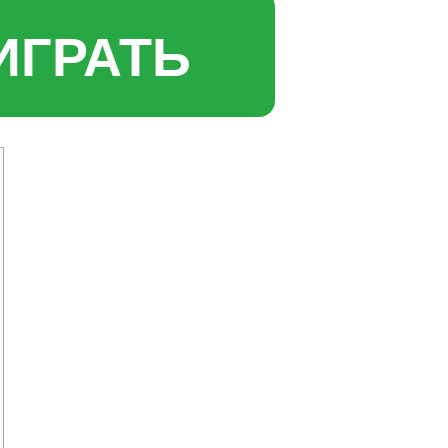
ИГРАТЬ