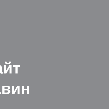
айт
1вин