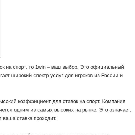
к на спорт, то 1win – ваш выбор. Это официальный
гает широкий спектр услуг для игроков из России и
высокий коэффициент для ставок на спорт. Компания
ется одним из самых высоких на рынке. Это означает,
и ваша ставка проходит.