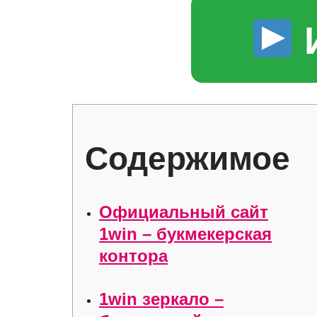
Содержимое
Официальный сайт
1win – букмекерская
контора
1win зеркало –