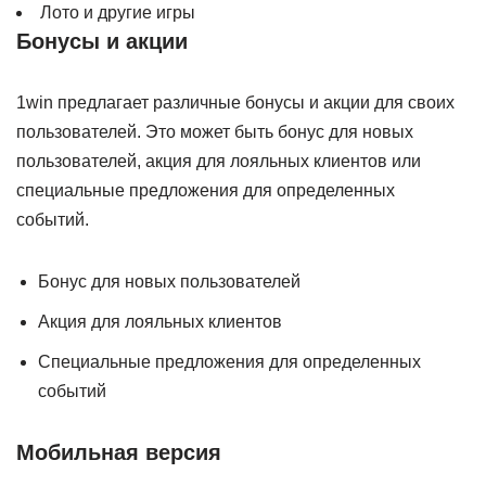
Лото и другие игры
Бонусы и акции
1win предлагает различные бонусы и акции для своих
пользователей. Это может быть бонус для новых
пользователей, акция для лояльных клиентов или
специальные предложения для определенных
событий.
Бонус для новых пользователей
Акция для лояльных клиентов
Специальные предложения для определенных
событий
Мобильная версия