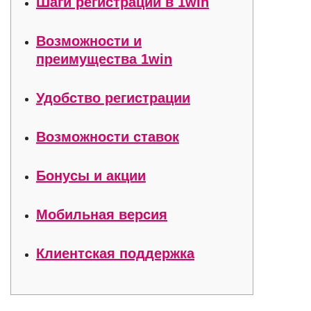
Шаги регистрации в 1win
Возможности и
преимущества 1win
Удобство регистрации
Возможности ставок
Бонусы и акции
Мобильная версия
Клиентская поддержка