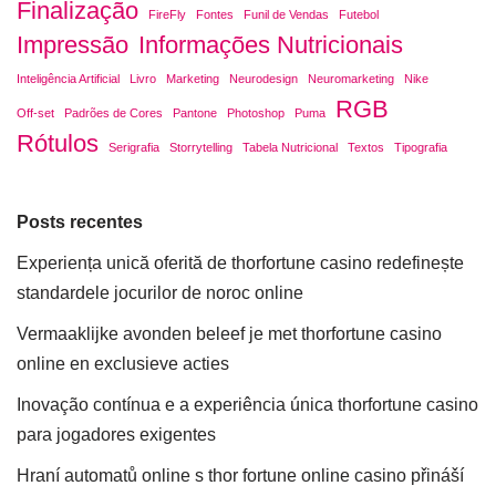
Finalização
FireFly
Fontes
Funil de Vendas
Futebol
Impressão
Informações Nutricionais
Inteligência Artificial
Livro
Marketing
Neurodesign
Neuromarketing
Nike
RGB
Off-set
Padrões de Cores
Pantone
Photoshop
Puma
Rótulos
Serigrafia
Storrytelling
Tabela Nutricional
Textos
Tipografia
Posts recentes
Experiența unică oferită de thorfortune casino redefinește
standardele jocurilor de noroc online
Vermaaklijke avonden beleef je met thorfortune casino
online en exclusieve acties
Inovação contínua e a experiência única thorfortune casino
para jogadores exigentes
Hraní automatů online s thor fortune online casino přináší