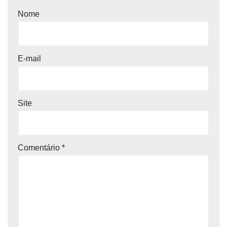
Nome
E-mail
Site
Comentário
*