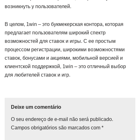
возникнуть у пользователей.
В целом, 1win – это букмекерская контора, которая
предлагает пользователям широкий спектр
возможностей для ставок и игры. С ее простым
процессом регистрации, широкими возможностями
ставок, бонусами и акциями, мобильной версией и
клиентской поддержкой, 1win – это отличный выбор
для любителей ставок и игр.
Deixe um comentário
O seu endereço de e-mail não será publicado.
Campos obrigatórios são marcados com
*