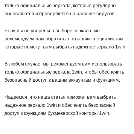
только официальные зеркала, которые регулярно
обновляются и проверяются на наличие вирусов.
Если вы не уверены в выборе зеркала, мы
рекомендуем вам обратиться к нашим специалистам,
которые помогут вам выбрать надежное зеркало 1win.
В любом случае, мы рекомендуем вам использовать
только официальные зеркала 1win, чтобы обеспечить
безопасный доступ к вашим аккаунтам и функциям.
Надеемся, что наша статья поможет вам выбрать
надежное зеркало 1win и обеспечить безопасный
доступ к функциям букмекерской конторы 1win.