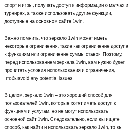
спорт и игры, получать доступ к информации о матчах и
турнирах, а также использовать другие функции,
доступные на основном сайте 1win.
Важно помнить, что зеркало 1win может иметь
некоторые ограничения, такие как ограничение доступа
к функциям или ограничение суммы ставок. Поэтому,
перед использованием зеркала 1win, вам нужно будет
прочитать условия использования и ограничения,
чтобыavoid any potential issues.
В целом, зеркало 1win – это хороший способ для
пользователей 1win, которые хотят иметь доступ к
функциям и услугам, но не могут использовать
основной сайт 1win. Следовательно, если вы ищете
способ, как найти и использовать зеркало 1win, то вы