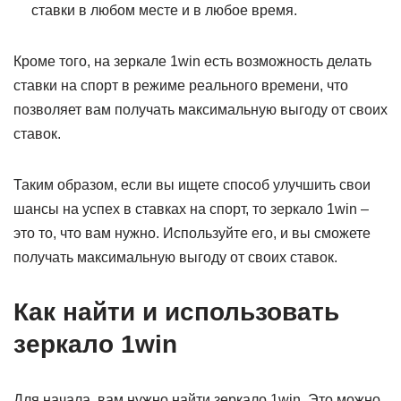
ставки в любом месте и в любое время.
Кроме того, на зеркале 1win есть возможность делать
ставки на спорт в режиме реального времени, что
позволяет вам получать максимальную выгоду от своих
ставок.
Таким образом, если вы ищете способ улучшить свои
шансы на успех в ставках на спорт, то зеркало 1win –
это то, что вам нужно. Используйте его, и вы сможете
получать максимальную выгоду от своих ставок.
Как найти и использовать
зеркало 1win
Для начала, вам нужно найти зеркало 1win. Это можно