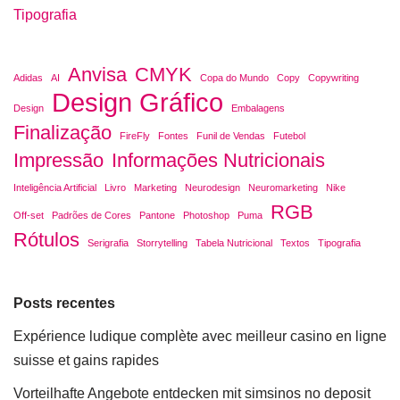
Tipografia
Anvisa
CMYK
Adidas
AI
Copa do Mundo
Copy
Copywriting
Design Gráfico
Design
Embalagens
Finalização
FireFly
Fontes
Funil de Vendas
Futebol
Impressão
Informações Nutricionais
Inteligência Artificial
Livro
Marketing
Neurodesign
Neuromarketing
Nike
RGB
Off-set
Padrões de Cores
Pantone
Photoshop
Puma
Rótulos
Serigrafia
Storrytelling
Tabela Nutricional
Textos
Tipografia
Posts recentes
Expérience ludique complète avec meilleur casino en ligne
suisse et gains rapides
Vorteilhafte Angebote entdecken mit simsinos no deposit