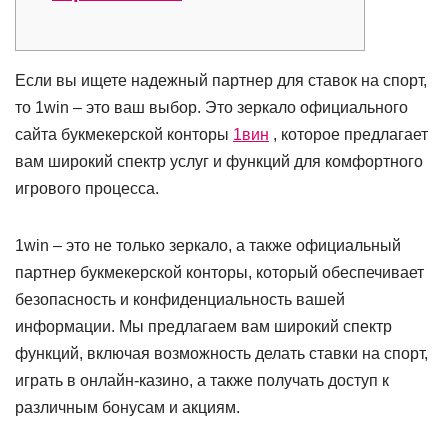
Если вы ищете надежный партнер для ставок на спорт,
то 1win – это ваш выбор. Это зеркало официального
сайта букмекерской конторы
1вин
, которое предлагает
вам широкий спектр услуг и функций для комфортного
игрового процесса.
1win – это не только зеркало, а также официальный
партнер букмекерской конторы, который обеспечивает
безопасность и конфиденциальность вашей
информации. Мы предлагаем вам широкий спектр
функций, включая возможность делать ставки на спорт,
играть в онлайн-казино, а также получать доступ к
различным бонусам и акциям.