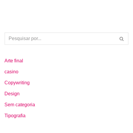
Arte final
casino
Copywriting
Design
Sem categoria
Tipografia