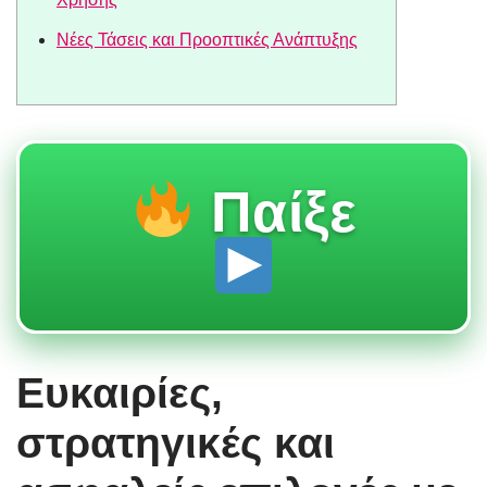
Νέες Τάσεις και Προοπτικές Ανάπτυξης
Παίξε
Ευκαιρίες,
στρατηγικές και