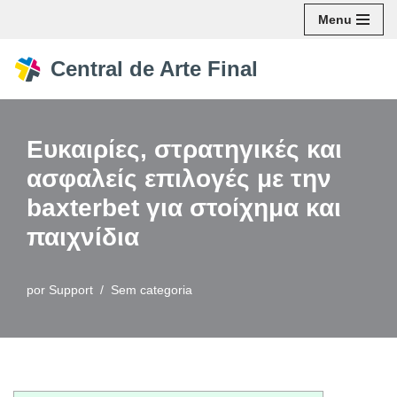
Menu
Pular
Central de Arte Final
para
o
conteúdo
Ευκαιρίες, στρατηγικές και
ασφαλείς επιλογές με την
baxterbet για στοίχημα και
παιχνίδια
por
Support
Sem categoria