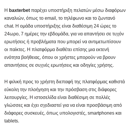
Η
baxterbet
παρέχει υποστήριξη πελατών μέσω διαφόρων
καναλιών, όπως το email, το τηλέφωνο και το ζωντανό
chat. Η ομάδα υποστήριξης είναι διαθέσιμη 24 ώρες το
24ωρο, 7 ημέρες την εβδομάδα, για να απαντήσει σε τυχόν
ερωτήσεις ή προβλήματα που μπορεί να αντιμετωπίσουν
οι παίκτες. Η πλατφόρμα διαθέτει επίσης μια εκτενή
ενότητα βοήθειας, όπου οι χρήστες μπορούν να βρουν
απαντήσεις σε συχνές ερωτήσεις και οδηγίες χρήσης.
Η φιλική προς το χρήστη διεπαφή της πλατφόρμας καθιστά
εύκολη την πλοήγηση και την πρόσβαση στις διάφορες
λειτουργίες. Η ιστοσελίδα είναι διαθέσιμη σε πολλές
γλώσσες και έχει σχεδιαστεί για να είναι προσβάσιμη από
διάφορες συσκευές, όπως υπολογιστές, smartphones και
tablets.