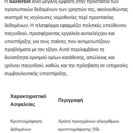
Η
baxterbet
δίνει μεγάλη έμφαση στην προστασία των
προσωπικών δεδομένων των χρηστών της, ακολουθώντας
αυστηρά τις ισχύουσες νομοθεσίες περί προστασίας
δεδομένων. Η πλατφόρμα εφαρμόζει πολιτικές υπεύθυνου
παιχνιδιού, προσφέροντας εργαλεία αυτοελέγχου και
υποστήριξης για τους παίκτες που αντιμετωπίζουν
προβλήματα με τον τζόγο. Αυτό περιλαμβάνει τη
δυνατότητα ορισμού ορίων κατάθεσης, απώλειας και
χρόνου παιχνιδιού, καθώς και την πρόσβαση σε υπηρεσίες
συμβουλευτικής υποστήριξης.
Χαρακτηριστικό
Περιγραφή
Ασφαλείας
Κρυπτογράφηση
Χρήση προηγμένων αλγορίθμων
Δεδομένων
κρυπτογράφησης SSL.