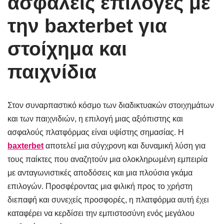
ασφαλείς επιλογές με
την baxterbet για
στοίχημα και
παιχνίδια
Στον συναρπαστικό κόσμο των διαδικτυακών στοιχημάτων
και των παιχνιδιών, η επιλογή μιας αξιόπιστης και
ασφαλούς πλατφόρμας είναι υψίστης σημασίας. Η
baxterbet
αποτελεί μια σύγχρονη και δυναμική λύση για
τους παίκτες που αναζητούν μια ολοκληρωμένη εμπειρία
με ανταγωνιστικές αποδόσεις και μια πλούσια γκάμα
επιλογών. Προσφέροντας μια φιλική προς το χρήστη
διεπαφή και συνεχείς προσφορές, η πλατφόρμα αυτή έχει
καταφέρει να κερδίσει την εμπιστοσύνη ενός μεγάλου