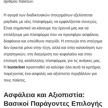
αριθμού παικτών.
Η αγορά των διαδικτυακών στοιχημάτων εξελίσσεται
ραγδαία, με νέες πλατφόρμες να εμφανίζονται συνεχώς.
Είναι σημαντικό να κάνουμε την έρευνά μας και να
επιλέξουμε μια πλατφόρμα που να προσφέρει ασφάλεια,
διαφάνεια και υπεύθυνο παιχνίδι. Η επιτυχία στο στοίχημα
δεν έγκειται μόνο στην τύχη, αλλά και στην κατανόηση των
στρατηγικών, στη διαχείριση του κεφαλαίου και στην
επιλογή της κατάλληλης πλατφόρμας για τις ανάγκες μας.
Η
baxterbet
προσπαθεί να καλύψει όλα αυτά τα κριτήρια,
παρέχοντας ένα ασφαλές και αξιόπιστο περιβάλλον για
τους παίκτες.
Ασφάλεια και Αξιοπιστία:
Βασικοί Παράγοντες Επιλογής