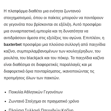
Η πλατφόρμα διαθέτει μια ενότητα ζωντανού
στοιχηματισμού, όπου οι παίκτες μπορούν να ποντάρουν
σε γεγονότα που βρίσκονται σε εξέλιξη. Αυτό προσφέρει
μια συναρπαστική εμπειρία και τη δυνατότητα να
αντιδράσουν άμεσα στις εξελίξεις του αγώνα. Επιπλέον, η
baxterbet
προσφέρει μια πλούσια συλλογή από παιχνίδια
καζίνο, συμπεριλαμβανομένων των κουλοχέρηδων, του
ρουλέτα, του blackjack και του πόκερ. Τα παιχνίδια καζίνο
είναι διαθέσιμα σε διαφορετικές παραλλαγές και με
διαφορετικά όρια πονταρίσματος, ικανοποιώντας τις
προτιμήσεις όλων των παικτών.
Ποικιλία Αθλητικών Γεγονότων
Ζωντανό Στοίχημα σε πραγματικό χρόνο
Πλούσια Συλλογή Παιχνιδιών Καζίνο