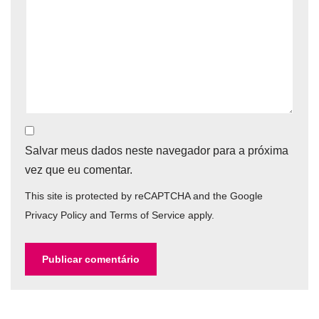
Salvar meus dados neste navegador para a próxima
vez que eu comentar.
This site is protected by reCAPTCHA and the Google
Privacy Policy
and
Terms of Service
apply.