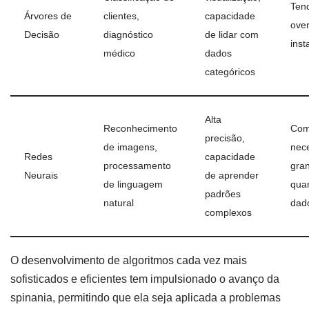
Ten
Árvores de
clientes,
capacidade
over
Decisão
diagnóstico
de lidar com
inst
médico
dados
categóricos
Alta
Reconhecimento
Com
precisão,
de imagens,
nec
Redes
capacidade
processamento
gra
Neurais
de aprender
de linguagem
qua
padrões
natural
dad
complexos
O desenvolvimento de algoritmos cada vez mais
sofisticados e eficientes tem impulsionado o avanço da
spinania, permitindo que ela seja aplicada a problemas