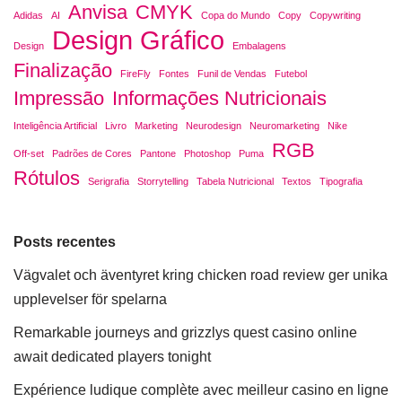
Anvisa
CMYK
Adidas
AI
Copa do Mundo
Copy
Copywriting
Design Gráfico
Design
Embalagens
Finalização
FireFly
Fontes
Funil de Vendas
Futebol
Impressão
Informações Nutricionais
Inteligência Artificial
Livro
Marketing
Neurodesign
Neuromarketing
Nike
RGB
Off-set
Padrões de Cores
Pantone
Photoshop
Puma
Rótulos
Serigrafia
Storrytelling
Tabela Nutricional
Textos
Tipografia
Posts recentes
Vägvalet och äventyret kring chicken road review ger unika
upplevelser för spelarna
Remarkable journeys and grizzlys quest casino online
await dedicated players tonight
Expérience ludique complète avec meilleur casino en ligne