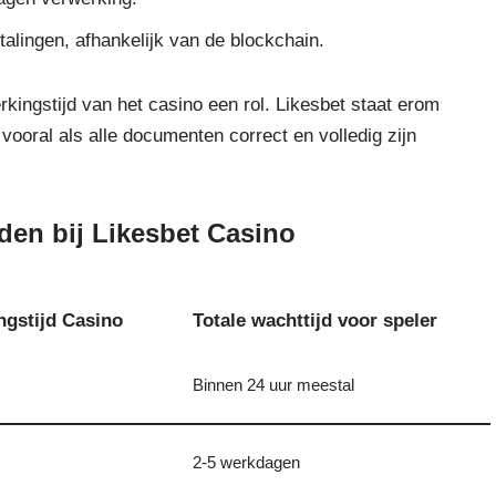
alingen, afhankelijk van de blockchain.
kingstijd van het casino een rol. Likesbet staat erom
vooral als alle documenten correct en volledig zijn
jden bij Likesbet Casino
ngstijd Casino
Totale wachttijd voor speler
Binnen 24 uur meestal
2-5 werkdagen