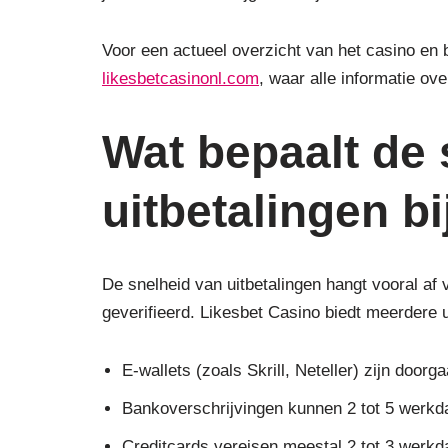
Voor een actueel overzicht van het casino en 
likesbetcasinonl.com
, waar alle informatie ov
Wat bepaalt de 
uitbetalingen bi
De snelheid van uitbetalingen hangt vooral af
geverifieerd. Likesbet Casino biedt meerdere u
E-wallets (zoals Skrill, Neteller) zijn doorg
Bankoverschrijvingen kunnen 2 tot 5 werkda
Creditcards vereisen meestal 2 tot 3 werkd