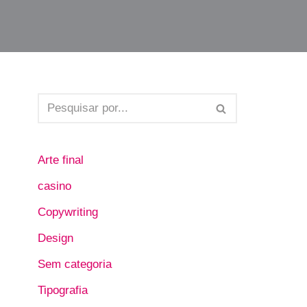
Arte final
casino
Copywriting
Design
Sem categoria
Tipografia