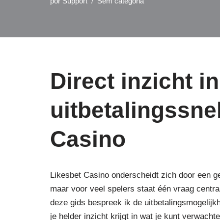
por
Support
Sem categoria
Direct inzicht i
uitbetalingssne
Casino
Likesbet Casino onderscheidt zich door een g
maar voor veel spelers staat één vraag centraal
deze gids bespreek ik de uitbetalingsmogelijk
je helder inzicht krijgt in wat je kunt verwacht