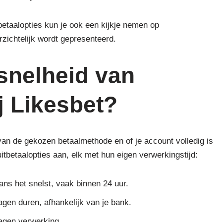
betaalopties kun je ook een kijkje nemen op
erzichtelijk wordt gepresenteerd.
snelheid van
j Likesbet?
 van de gekozen betaalmethode en of je account volledig is
itbetaalopties aan, elk met hun eigen verwerkingstijd:
aans het snelst, vaak binnen 24 uur.
gen duren, afhankelijk van je bank.
agen verwerking.