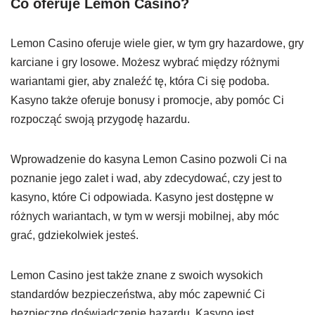
Co oferuje Lemon Casino?
Lemon Casino oferuje wiele gier, w tym gry hazardowe, gry
karciane i gry losowe. Możesz wybrać między różnymi
wariantami gier, aby znaleźć tę, która Ci się podoba.
Kasyno także oferuje bonusy i promocje, aby pomóc Ci
rozpocząć swoją przygodę hazardu.
Wprowadzenie do kasyna Lemon Casino pozwoli Ci na
poznanie jego zalet i wad, aby zdecydować, czy jest to
kasyno, które Ci odpowiada. Kasyno jest dostępne w
różnych wariantach, w tym w wersji mobilnej, aby móc
grać, gdziekolwiek jesteś.
Lemon Casino jest także znane z swoich wysokich
standardów bezpieczeństwa, aby móc zapewnić Ci
bezpieczne doświadczenie hazardu. Kasyno jest