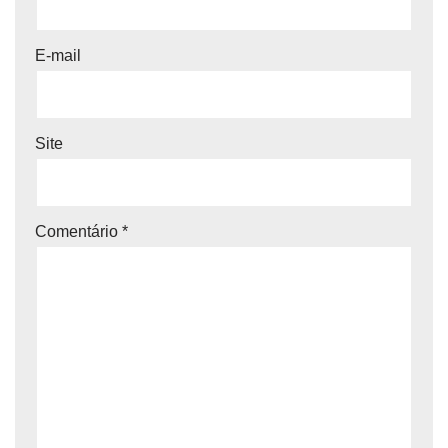
E-mail
Site
Comentário
*