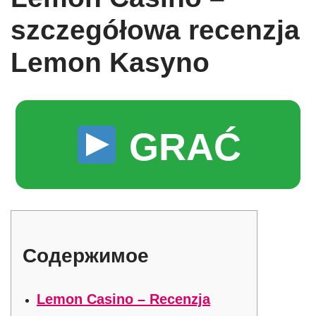
szczegółowa recenzja
Lemon Kasyno
GRAĆ
Содержимое
Lemon Casino – Recenzja