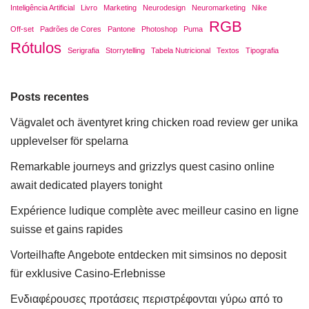
Inteligência Artificial
Livro
Marketing
Neurodesign
Neuromarketing
Nike
RGB
Off-set
Padrões de Cores
Pantone
Photoshop
Puma
Rótulos
Serigrafia
Storrytelling
Tabela Nutricional
Textos
Tipografia
Posts recentes
Vägvalet och äventyret kring chicken road review ger unika
upplevelser för spelarna
Remarkable journeys and grizzlys quest casino online
await dedicated players tonight
Expérience ludique complète avec meilleur casino en ligne
suisse et gains rapides
Vorteilhafte Angebote entdecken mit simsinos no deposit
für exklusive Casino-Erlebnisse
Ενδιαφέρουσες προτάσεις περιστρέφονται γύρω από το