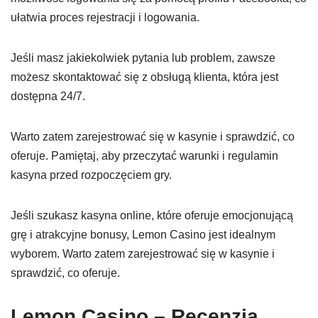
ułatwia proces rejestracji i logowania.
Jeśli masz jakiekolwiek pytania lub problem, zawsze
możesz skontaktować się z obsługą klienta, która jest
dostępna 24/7.
Warto zatem zarejestrować się w kasynie i sprawdzić, co
oferuje. Pamiętaj, aby przeczytać warunki i regulamin
kasyna przed rozpoczęciem gry.
Jeśli szukasz kasyna online, które oferuje emocjonującą
grę i atrakcyjne bonusy, Lemon Casino jest idealnym
wyborem. Warto zatem zarejestrować się w kasynie i
sprawdzić, co oferuje.
Lemon Casino – Recenzja