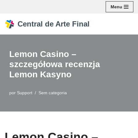
Menu
Pular
Central de Arte Final
para
o
conteúdo
Lemon Casino –
szczegółowa recenzja
Lemon Kasyno
por
Support
Sem categoria
Lemon Casino –