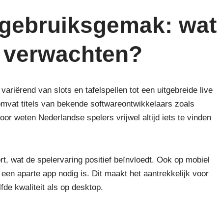
gebruiksgemak: wat
 verwachten?
variërend van slots en tafelspellen tot een uitgebreide live
omvat titels van bekende softwareontwikkelaars zoals
or weten Nederlandse spelers vrijwel altijd iets te vinden
kort, wat de spelervaring positief beïnvloedt. Ook op mobiel
 een aparte app nodig is. Dit maakt het aantrekkelijk voor
de kwaliteit als op desktop.