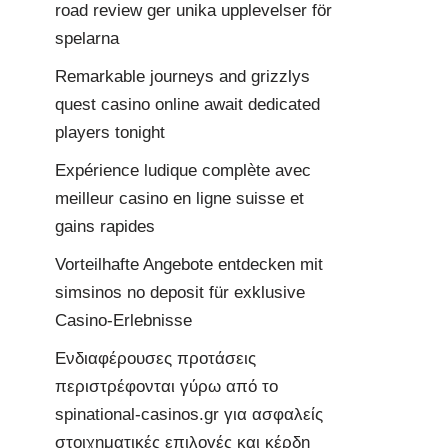
road review ger unika upplevelser för
spelarna
Remarkable journeys and grizzlys
quest casino online await dedicated
players tonight
Expérience ludique complète avec
meilleur casino en ligne suisse et
gains rapides
Vorteilhafte Angebote entdecken mit
simsinos no deposit für exklusive
Casino-Erlebnisse
Ενδιαφέρουσες προτάσεις
περιστρέφονται γύρω από το
spinational-casinos.gr για ασφαλείς
στοιχηματικές επιλογές και κέρδη