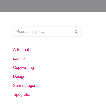
Arte final
casino
Copywriting
Design
Sem categoria
Tipografia