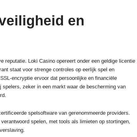
veiligheid en
eve reputatie. Loki Casino opereert onder een geldige licentie
nt staat voor strenge controles op eerlijk spel en
SL-encryptie ervoor dat persoonlijke en financiële
bij spelers, zeker in een markt waar de bescherming van
rd.
ecertificeerde spelsoftware van gerenommeerde providers.
erantwoord spelen, met tools als limieten op stortingen,
kverslaving.