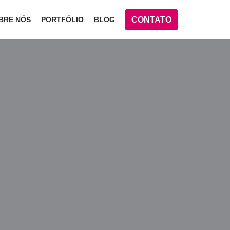
CONTATO
BRE NÓS
PORTFÓLIO
BLOG