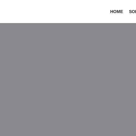
HOME
SO