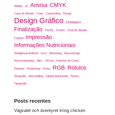
Anvisa
CMYK
Adidas
AI
Copa do Mundo
Copy
Copywriting
Design
Design Gráfico
Embalagens
Finalização
FireFly
Fontes
Funil de Vendas
Impressão
Futebol
Informações Nutricionais
Inteligência Artificial
Livro
Marketing
Neurodesign
Neuromarketing
Nike
Off-set
Padrões de Cores
RGB
Rótulos
Pantone
Photoshop
Puma
Serigrafia
Storrytelling
Tabela Nutricional
Textos
Tipografia
Posts recentes
Vägvalet och äventyret kring chicken