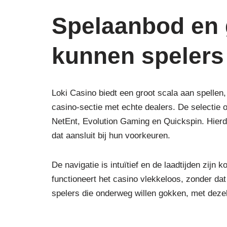
Spelaanbod en 
kunnen spelers
Loki Casino biedt een groot scala aan spellen, 
casino-sectie met echte dealers. De selectie 
NetEnt, Evolution Gaming en Quickspin. Hierdo
dat aansluit bij hun voorkeuren.
De navigatie is intuïtief en de laadtijden zijn 
functioneert het casino vlekkeloos, zonder dat
spelers die onderweg willen gokken, met dezelf