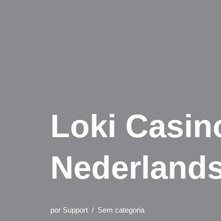
Loki Casin
Nederlands
por
Support
Sem categoria