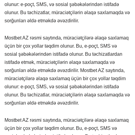
olunur: e-poçt, SMS, və sosial şəbəkələrindən istifadə
olunur. Bu təchizatlar, müraciətçilərin əlaqə saxlamaqda və
sorğunları əldə etməkdə əvəzdirilir.
Mostbet AZ rəsmi saytında, müraciətçilərə əlaqə saxlamaq
üçün bir çox yollar təqdim olunur. Bu, e-poçt, SMS və
sosial şəbəkələrindən istifadə olunur. Bu təchizatlardan
istifadə etmək, müraciətçilərin əlaqə saxlamaqda və
sorğunları əldə etməkdə əvəzdirilir. Mostbet AZ saytında,
müraciətçilərə əlaqə saxlamaq üçün bir çox yollar təqdim
olunur: e-poçt, SMS, və sosial şəbəkələrindən istifadə
olunur. Bu təchizatlar, müraciətçilərin əlaqə saxlamaqda və
sorğunları əldə etməkdə əvəzdirilir.
Mostbet AZ rəsmi saytında, müraciətçilərə əlaqə saxlamaq
üçün bir çox yollar təqdim olunur. Bu, e-poçt, SMS və