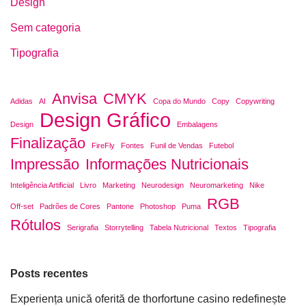
Design
Sem categoria
Tipografia
Anvisa
CMYK
Adidas
AI
Copa do Mundo
Copy
Copywriting
Design Gráfico
Design
Embalagens
Finalização
FireFly
Fontes
Funil de Vendas
Futebol
Impressão
Informações Nutricionais
Inteligência Artificial
Livro
Marketing
Neurodesign
Neuromarketing
Nike
RGB
Off-set
Padrões de Cores
Pantone
Photoshop
Puma
Rótulos
Serigrafia
Storrytelling
Tabela Nutricional
Textos
Tipografia
Posts recentes
Experiența unică oferită de thorfortune casino redefinește