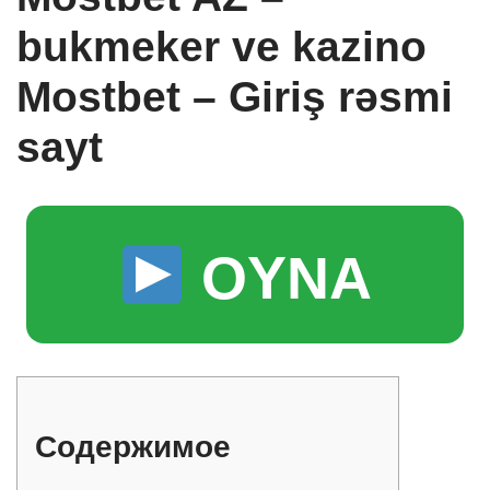
bukmeker ve kazino
Mostbet – Giriş rəsmi
sayt
OYNA
Содержимое