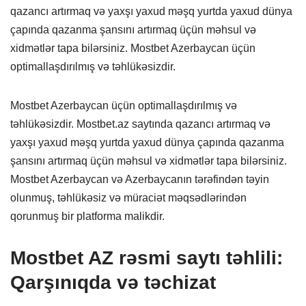
qazancı artırmaq və yaxşı yaxud məşq yurtda yaxud dünya
çapında qazanma şansını artırmaq üçün məhsul və
xidmətlər tapa bilərsiniz. Mostbet Azerbaycan üçün
optimallaşdırılmış və təhlükəsizdir.
Mostbet Azerbaycan üçün optimallaşdırılmış və
təhlükəsizdir. Mostbet.az saytında qazancı artırmaq və
yaxşı yaxud məşq yurtda yaxud dünya çapında qazanma
şansını artırmaq üçün məhsul və xidmətlər tapa bilərsiniz.
Mostbet Azerbaycan və Azerbaycanın tərəfindən təyin
olunmuş, təhlükəsiz və müraciət məqsədlərindən
qorunmuş bir platforma malikdir.
Mostbet AZ rəsmi saytı təhlili:
Qarşınıqda və təchizat