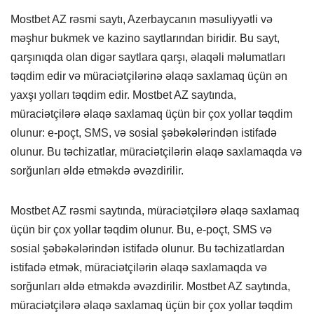
Mostbet AZ rəsmi saytı, Azerbaycanın məsuliyyətli və
məşhur bukmek ve kazino saytlarından biridir. Bu sayt,
qarşınıqda olan digər saytlara qarşı, əlaqəli məlumatları
təqdim edir və müraciətçilərinə əlaqə saxlamaq üçün ən
yaxşı yolları təqdim edir. Mostbet AZ saytında,
müraciətçilərə əlaqə saxlamaq üçün bir çox yollar təqdim
olunur: e-poçt, SMS, və sosial şəbəkələrindən istifadə
olunur. Bu təchizatlar, müraciətçilərin əlaqə saxlamaqda və
sorğunları əldə etməkdə əvəzdirilir.
Mostbet AZ rəsmi saytında, müraciətçilərə əlaqə saxlamaq
üçün bir çox yollar təqdim olunur. Bu, e-poçt, SMS və
sosial şəbəkələrindən istifadə olunur. Bu təchizatlardan
istifadə etmək, müraciətçilərin əlaqə saxlamaqda və
sorğunları əldə etməkdə əvəzdirilir. Mostbet AZ saytında,
müraciətçilərə əlaqə saxlamaq üçün bir çox yollar təqdim