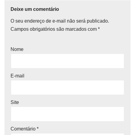
Deixe um comentário
O seu endereço de e-mail não será publicado.
Campos obrigatórios são marcados com
*
Nome
E-mail
Site
Comentário
*