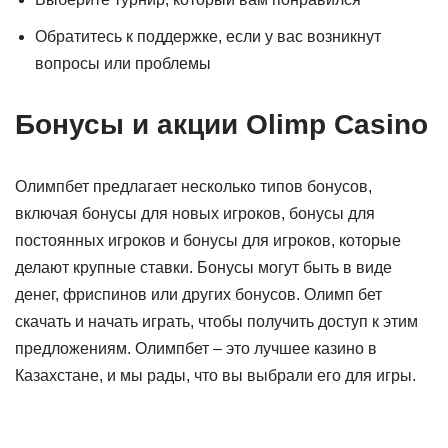
Обратитесь к поддержке, если у вас возникнут
вопросы или проблемы
Бонусы и акции Olimp Casino
Олимпбет предлагает несколько типов бонусов,
включая бонусы для новых игроков, бонусы для
постоянных игроков и бонусы для игроков, которые
делают крупные ставки. Бонусы могут быть в виде
денег, фриспинов или других бонусов. Олимп бет
скачать и начать играть, чтобы получить доступ к этим
предложениям. Олимпбет – это лучшее казино в
Казахстане, и мы рады, что вы выбрали его для игры.