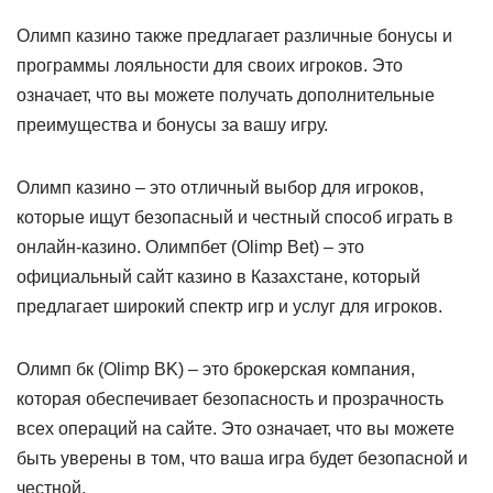
Олимп казино также предлагает различные бонусы и
программы лояльности для своих игроков. Это
означает, что вы можете получать дополнительные
преимущества и бонусы за вашу игру.
Олимп казино – это отличный выбор для игроков,
которые ищут безопасный и честный способ играть в
онлайн-казино. Олимпбет (Olimp Bet) – это
официальный сайт казино в Казахстане, который
предлагает широкий спектр игр и услуг для игроков.
Олимп бк (Olimp BK) – это брокерская компания,
которая обеспечивает безопасность и прозрачность
всех операций на сайте. Это означает, что вы можете
быть уверены в том, что ваша игра будет безопасной и
честной.