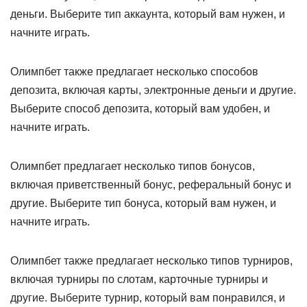
деньги. Выберите тип аккаунта, который вам нужен, и
начните играть.
Олимпбет также предлагает несколько способов
депозита, включая карты, электронные деньги и другие.
Выберите способ депозита, который вам удобен, и
начните играть.
Олимпбет предлагает несколько типов бонусов,
включая приветственный бонус, реферальный бонус и
другие. Выберите тип бонуса, который вам нужен, и
начните играть.
Олимпбет также предлагает несколько типов турниров,
включая турниры по слотам, карточные турниры и
другие. Выберите турнир, который вам понравился, и