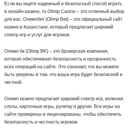
Если вы ищете надежный и безопасный способ играть
в онлайн-казино, то Olimp Casino – это отличный выбор
для вас. Олимпбет (Olimp Bet) – это официальный сайт
казино в Казахстане, который предлагает широкий
спектр игр и услуг для игроков.
Олимп бк (Olimp BK) – это брокерская компания,
которая обеспечивает безопасность и прозрачность
всех операций на сайте. Это означает, что вы можете
быть уверены в том, что ваша игра будет безопасной и
честной.
Олимп казино предлагает широкий спектр игр, включая
слоты, карточные игры, рулетку и другие. Все игры на
сайте проверены и лицензированы, чтобы обеспечить
безопасность и честность игроков.