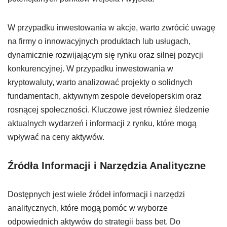
W przypadku inwestowania w akcje, warto zwrócić uwagę
na firmy o innowacyjnych produktach lub usługach,
dynamicznie rozwijającym się rynku oraz silnej pozycji
konkurencyjnej. W przypadku inwestowania w
kryptowaluty, warto analizować projekty o solidnych
fundamentach, aktywnym zespole developerskim oraz
rosnącej społeczności. Kluczowe jest również śledzenie
aktualnych wydarzeń i informacji z rynku, które mogą
wpływać na ceny aktywów.
Źródła Informacji i Narzędzia Analityczne
Dostępnych jest wiele źródeł informacji i narzędzi
analitycznych, które mogą pomóc w wyborze
odpowiednich aktywów do strategii bass bet. Do