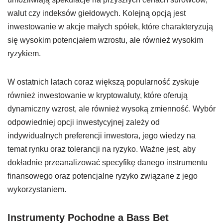
walut czy indeksów giełdowych. Kolejną opcją jest
inwestowanie w akcje małych spółek, które charakteryzują
się wysokim potencjałem wzrostu, ale również wysokim
ryzykiem.
W ostatnich latach coraz większą popularność zyskuje
również inwestowanie w kryptowaluty, które oferują
dynamiczny wzrost, ale również wysoką zmienność. Wybór
odpowiedniej opcji inwestycyjnej zależy od
indywidualnych preferencji inwestora, jego wiedzy na
temat rynku oraz tolerancji na ryzyko. Ważne jest, aby
dokładnie przeanalizować specyfikę danego instrumentu
finansowego oraz potencjalne ryzyko związane z jego
wykorzystaniem.
Instrumenty Pochodne a Bass Bet