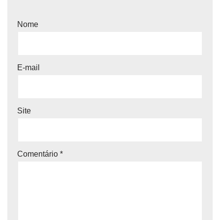
Nome
E-mail
Site
Comentário
*