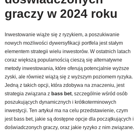
graczy w 2024 roku
Inwestowanie wiąże się z ryzykiem, a poszukiwanie
nowych możliwości dywersyfikacji portfela jest stałym
elementem strategii wielu inwestorów. W ostatnich latach
coraz większą popularnością cieszą się alternatywne
metody inwestowania, które oferują potencjalnie wyższe
zyski, ale również wiążą się z wyższym poziomem ryzyka.
Jedną z takich opcji, która zdobywa na znaczeniu, jest
strategia związana z
bass bet
, szczególnie wśród osób
poszukujących dynamicznych i krótkoterminowych
inwestycji. Ten artykuł ma na celu przedstawienie, czym
jest bass bet, jakie są dostępne opcje dla początkujących i
doświadczonych graczy, oraz jakie ryzyko z nim związane.