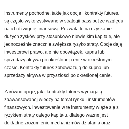
Instrumenty pochodne, takie jak opcje i kontrakty futures,
są często wykorzystywane w strategii bass bet ze względu
na ich dźwignię finansową. Pozwala to na uzyskanie
dużych zysków przy stosunkowo niewielkim kapitale, ale
jednocześnie znacznie zwiększa ryzyko straty. Opcje dają
inwestorowi prawo, ale nie obowiązek, kupna lub
sprzedaży aktywa po określonej cenie w określonym
czasie. Kontrakty futures zobowiązują do kupna lub
sprzedaży aktywa w przyszłości po określonej cenie.
Zarówno opcje, jak i kontrakty futures wymagają
zaawansowanej wiedzy na temat rynku i instrumentów
finansowych. Inwestowanie w te instrumenty wiąże się z
ryzykiem utraty całego kapitału, dlatego ważne jest
dokładne zrozumienie mechanizmów działania oraz