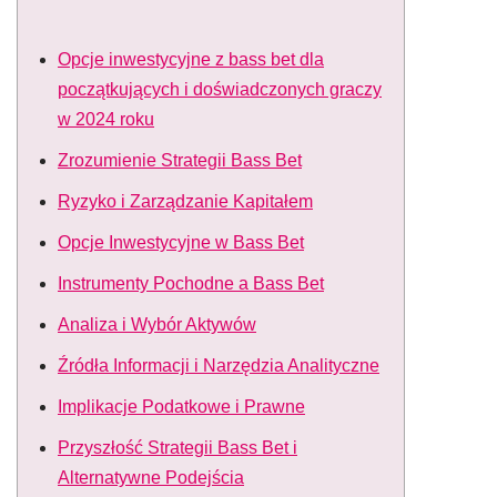
Opcje inwestycyjne z bass bet dla
początkujących i doświadczonych graczy
w 2024 roku
Zrozumienie Strategii Bass Bet
Ryzyko i Zarządzanie Kapitałem
Opcje Inwestycyjne w Bass Bet
Instrumenty Pochodne a Bass Bet
Analiza i Wybór Aktywów
Źródła Informacji i Narzędzia Analityczne
Implikacje Podatkowe i Prawne
Przyszłość Strategii Bass Bet i
Alternatywne Podejścia