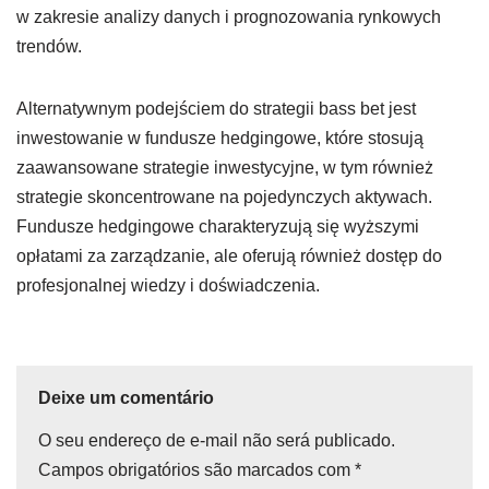
w zakresie analizy danych i prognozowania rynkowych
trendów.
Alternatywnym podejściem do strategii bass bet jest
inwestowanie w fundusze hedgingowe, które stosują
zaawansowane strategie inwestycyjne, w tym również
strategie skoncentrowane na pojedynczych aktywach.
Fundusze hedgingowe charakteryzują się wyższymi
opłatami za zarządzanie, ale oferują również dostęp do
profesjonalnej wiedzy i doświadczenia.
Deixe um comentário
O seu endereço de e-mail não será publicado.
Campos obrigatórios são marcados com
*