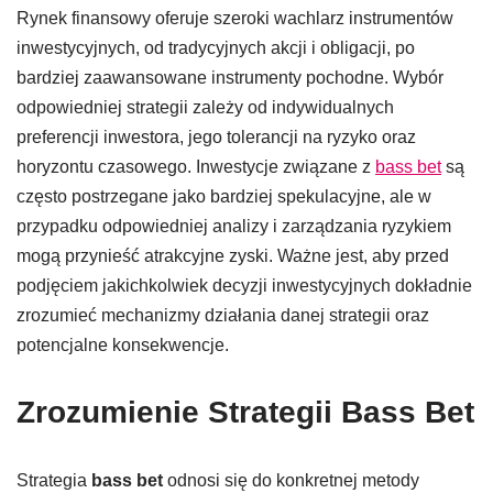
Rynek finansowy oferuje szeroki wachlarz instrumentów
inwestycyjnych, od tradycyjnych akcji i obligacji, po
bardziej zaawansowane instrumenty pochodne. Wybór
odpowiedniej strategii zależy od indywidualnych
preferencji inwestora, jego tolerancji na ryzyko oraz
horyzontu czasowego. Inwestycje związane z
bass bet
są
często postrzegane jako bardziej spekulacyjne, ale w
przypadku odpowiedniej analizy i zarządzania ryzykiem
mogą przynieść atrakcyjne zyski. Ważne jest, aby przed
podjęciem jakichkolwiek decyzji inwestycyjnych dokładnie
zrozumieć mechanizmy działania danej strategii oraz
potencjalne konsekwencje.
Zrozumienie Strategii Bass Bet
Strategia
bass bet
odnosi się do konkretnej metody