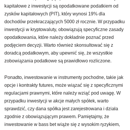
kapitałowe z inwestycji są opodatkowane podatkiem od
zysków kapitałowych (PIT), który wynosi 19% dla
dochodów przekraczających 5000 zł rocznie. W przypadku
inwestycji w kryptowaluty, obowiązują specyficzne zasady
opodatkowania, które należy dokładnie poznać przed
podjęciem decyzji. Warto również skonsultować się z
doradcą podatkowym, aby upewnić się, że wszystkie
zobowiązania podatkowe są prawidłowo rozliczone.
Ponadto, inwestowanie w instrumenty pochodne, takie jak
opcje i kontrakty futures, może wiązać się z specyficznymi
regulacjami prawnymi, które należy wziąć pod uwagę. W
przypadku inwestycji w akcje małych spółek, warto
sprawdzić, czy dana spółka jest zarejestrowana i działa
zgodnie z obowiązującym prawem. Pamiętajmy, że
inwestowanie w bass bet wiąże się z wysokim ryzykiem,