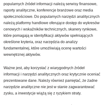
popularnych źródeł informacji należą serwisy finansowe,
raporty analityczne, konferencje branżowe oraz media
społecznościowe. Do popularnych narzędzi analitycznych
należą platformy handlowe oferujące dostęp do wykresów
cenowych i wskaźników technicznych, skanery rynkowe,
które pomagają w identyfikacji aktywów spełniających
określone kryteria, oraz narzędzia do analizy
fundamentalnej, które umożliwiają ocenę wartości
wewnętrznej aktywów.
Ważne jest, aby korzystać z wiarygodnych źródeł
informacji i narzędzi analitycznych oraz krytycznie oceniać
prezentowane dane. Należy również pamiętać, że żadne
narzędzie analityczne nie jest w stanie zagwarantować
zysku, a inwestycje wiążą się z ryzykiem straty.