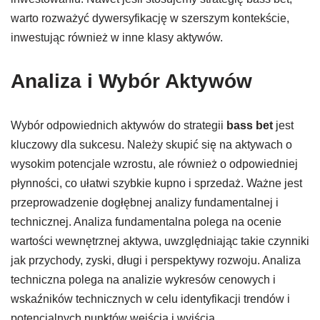
warto rozważyć dywersyfikację w szerszym kontekście,
inwestując również w inne klasy aktywów.
Analiza i Wybór Aktywów
Wybór odpowiednich aktywów do strategii
bass bet
jest
kluczowy dla sukcesu. Należy skupić się na aktywach o
wysokim potencjale wzrostu, ale również o odpowiedniej
płynności, co ułatwi szybkie kupno i sprzedaż. Ważne jest
przeprowadzenie dogłębnej analizy fundamentalnej i
technicznej. Analiza fundamentalna polega na ocenie
wartości wewnętrznej aktywa, uwzględniając takie czynniki
jak przychody, zyski, długi i perspektywy rozwoju. Analiza
techniczna polega na analizie wykresów cenowych i
wskaźników technicznych w celu identyfikacji trendów i
potencjalnych punktów wejścia i wyjścia.