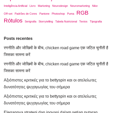
Inteligência Artificial
Livro
Marketing
Neurodesign
Neuromarketing
Nike
RGB
Off-set
Padrões de Cores
Pantone
Photoshop
Puma
Rótulos
Serigrafia
Storrytelling
Tabela Nutricional
Textos
Tipografia
Posts recentes
रणनीति और जोखिमों के बीच, chicken road game एक जटिल चुनौती है
जिसका सामना करें
रणनीति और जोखिमों के बीच, chicken road game एक जटिल चुनौती है
जिसका सामना करें
Αξιόπιστες κριτικές για το bettyspin και οι ατελείωτες
δυνατότητες ψυχαγωγίας του σήμερα
Αξιόπιστες κριτικές για το bettyspin και οι ατελείωτες
δυνατότητες ψυχαγωγίας του σήμερα
Elegannya strategi dan inovasi dalam setiap putaran