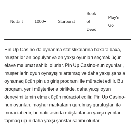
Book
Play’n
NetEnt
1000+
Starburst
of
Go
Dead
Pin Up Casino-da oynanma statistikalarına baxara baxa,
müştərilər ən populyar və ən yaxşı oyunları seçmək üçün
əlavə məlumat sahibi olurlar. Pin Up Casino-nun oyunları,
müştərilərin oyun oynayışını artırmaq və daha yaxşı şansla
oynamaq üçün pin up giriş proqramı ilə müraciət edilir. Bu
proqram, yeni müştərilərlə birlikdə, daha yaxşı oyun
deneyimi təmin etmək üçün müraciət edilir. Pin Up Casino-
nun oyunları, məşhur markaların qurulmuş quruluşları ilə
müraciət edir, bu nəticəsində müştərilər ən yaxşı oyunları
tapmaq üçün daha yaxşı şanslar sahibi olurlar.