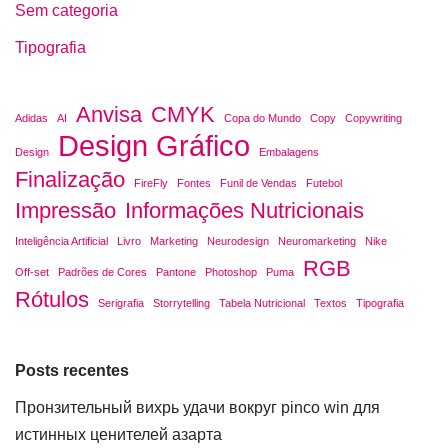
Sem categoria
Tipografia
Anvisa
CMYK
Adidas
AI
Copa do Mundo
Copy
Copywriting
Design Gráfico
Design
Embalagens
Finalização
FireFly
Fontes
Funil de Vendas
Futebol
Impressão
Informações Nutricionais
Inteligência Artificial
Livro
Marketing
Neurodesign
Neuromarketing
Nike
RGB
Off-set
Padrões de Cores
Pantone
Photoshop
Puma
Rótulos
Serigrafia
Storrytelling
Tabela Nutricional
Textos
Tipografia
Posts recentes
Пронзительный вихрь удачи вокруг pinco win для
истинных ценителей азарта