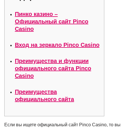
Пинко казино –
Официальный сайт Pinco
Casino
Вход на зеркало Pinco Casino
Преимущества и функции
официального сайта Pinco
Casino
Преимущества
официального сайта
Если вы ищете официальный сайт Pinco Casino, то вы