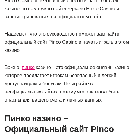
Pinco Casino и безопасный способ играть в онлайн-
казино, то вам нужно найти зеркало Pinco Casino и
зарегистрироваться на официальном сайте.
Надеемся, что это руководство поможет вам найти
официальный сайт Pinco Casino и начать играть в этом
казино.
Важно!
пинко
казино – это официальное онлайн-казино,
которое предлагает игрокам безопасный и легкий
доступ к играм и бонусам. Не играйте в
неофициальных сайтах, потому что они могут быть
опасны для вашего счета и личных данных.
Пинко казино –
Официальный сайт Pinco