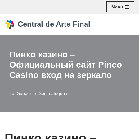
Menu
Pular
Central de Arte Final
para
o
conteúdo
Пинко казино –
Официальный сайт Pinco
Casino вход на зеркало
por
Support
Sem categoria
Пинко казино –