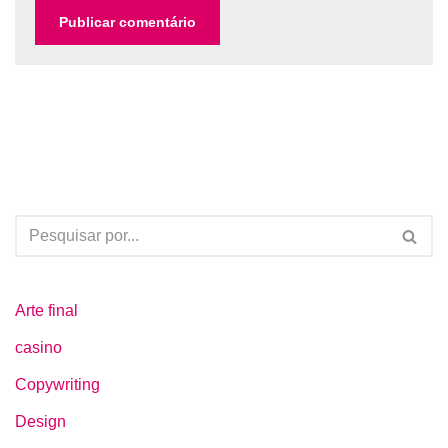
Arte final
casino
Copywriting
Design