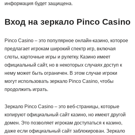
информация будет защищена.
Вход на зеркало Pinco Casino
Pinco Casino – это популярное онлайн-казино, которое
предлагает игрокам широкий спектр игр, включая
слоты, карточные игры и рулетку. Казино имеет
официальный сайт, но в некоторых случаях доступ к
нему может быть ограничен. В этом случае игроки
могут использовать зеркало Pinco Casino, чтобы
продолжить играть.
Зеркало Pinco Casino – это веб-страницы, которые
копируют официальный сайт казино, но имеют другой
домен. Это позволяет игрокам доступаться к казино,
даже если официальный сайт заблокирован. Зеркало