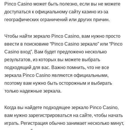
Pinco Casino может быть полезно, если вы не можете
доступаться к официальному сайту казино из-за
географических ограничений или других причин.
Чтобы найти зеркало Pinco Casino, вам нужно просто
ввести в поисковике “Pinco Casino зеркало” или “Pinco
Casino вход”. Вам будет предложено несколько
результатов, из которых вы можете выбрать
подходящий для вас. Важно помнить, что не все
зеркала Pinco Casino являются официальными,
поэтому вам нужно быть осторожным и выбирать
только надежные зеркала.
Когда вы найдете подходящее зеркало Pinco Casino,
вам нужно зарегистрироваться на сайте, чтобы начать
играть. Регистрация обычно занимает несколько минут,