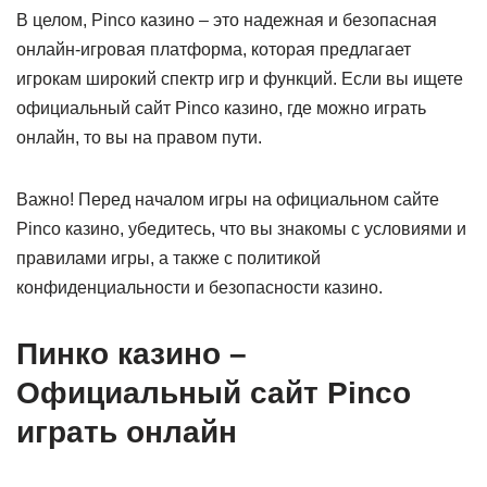
В целом, Pinco казино – это надежная и безопасная
онлайн-игровая платформа, которая предлагает
игрокам широкий спектр игр и функций. Если вы ищете
официальный сайт Pinco казино, где можно играть
онлайн, то вы на правом пути.
Важно! Перед началом игры на официальном сайте
Pinco казино, убедитесь, что вы знакомы с условиями и
правилами игры, а также с политикой
конфиденциальности и безопасности казино.
Пинко казино –
Официальный сайт Pinco
играть онлайн