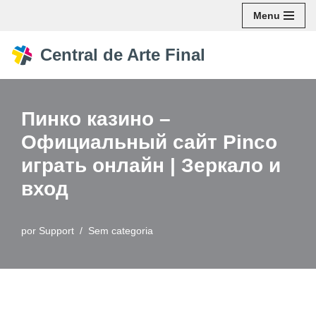
Menu
Pular
Central de Arte Final
para
o
conteúdo
Пинко казино –
Официальный сайт Pinco
играть онлайн | Зеркало и
вход
por
Support
Sem categoria