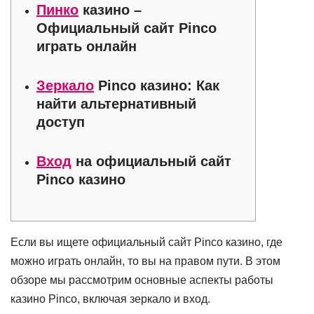
Пинко
казино –
Официальный сайт Pinco
играть онлайн
Зеркало
Pinco казино: Как
найти альтернативный
доступ
Вход
на официальный сайт
Pinco казино
Если вы ищете официальный сайт Pinco казино, где
можно играть онлайн, то вы на правом пути. В этом
обзоре мы рассмотрим основные аспекты работы
казино Pinco, включая зеркало и вход.