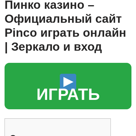
Пинко казино –
Официальный сайт
Pinco играть онлайн
| Зеркало и вход
ИГРАТЬ