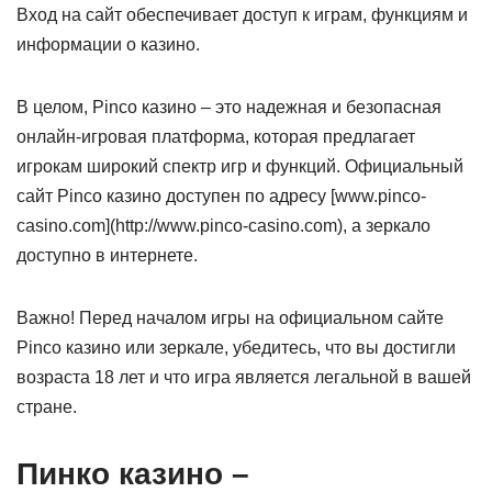
Вход на сайт обеспечивает доступ к играм, функциям и
информации о казино.
В целом, Pinco казино – это надежная и безопасная
онлайн-игровая платформа, которая предлагает
игрокам широкий спектр игр и функций. Официальный
сайт Pinco казино доступен по адресу [www.pinco-
casino.com](http://www.pinco-casino.com), а зеркало
доступно в интернете.
Важно! Перед началом игры на официальном сайте
Pinco казино или зеркале, убедитесь, что вы достигли
возраста 18 лет и что игра является легальной в вашей
стране.
Пинко казино –