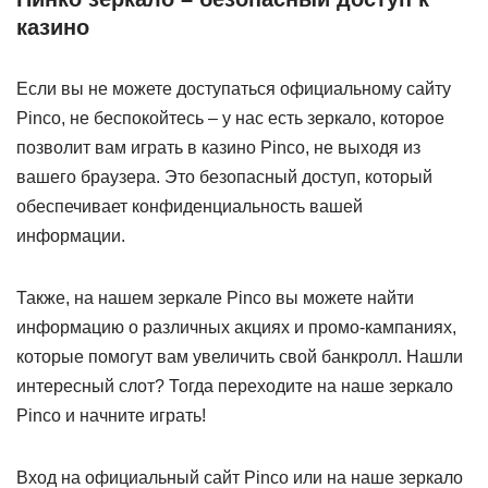
казино
Если вы не можете доступаться официальному сайту
Pinco, не беспокойтесь – у нас есть зеркало, которое
позволит вам играть в казино Pinco, не выходя из
вашего браузера. Это безопасный доступ, который
обеспечивает конфиденциальность вашей
информации.
Также, на нашем зеркале Pinco вы можете найти
информацию о различных акциях и промо-кампаниях,
которые помогут вам увеличить свой банкролл. Нашли
интересный слот? Тогда переходите на наше зеркало
Pinco и начните играть!
Вход на официальный сайт Pinco или на наше зеркало