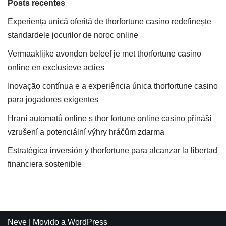
Posts recentes
Experiența unică oferită de thorfortune casino redefinește
standardele jocurilor de noroc online
Vermaaklijke avonden beleef je met thorfortune casino
online en exclusieve acties
Inovação contínua e a experiência única thorfortune casino
para jogadores exigentes
Hraní automatů online s thor fortune online casino přináší
vzrušení a potenciální výhry hráčům zdarma
Estratégica inversión y thorfortune para alcanzar la libertad
financiera sostenible
Neve
| Movido a
WordPress