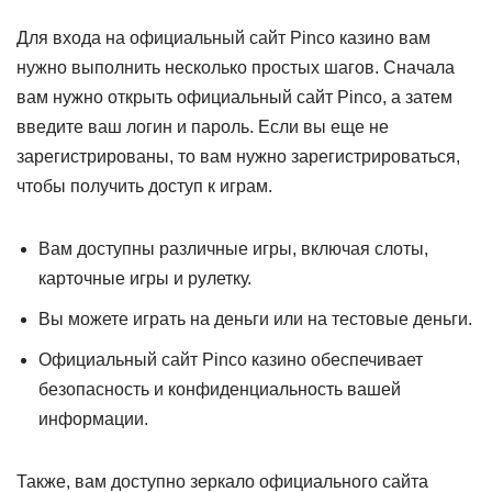
Для входа на официальный сайт Pinco казино вам
нужно выполнить несколько простых шагов. Сначала
вам нужно открыть официальный сайт Pinco, а затем
введите ваш логин и пароль. Если вы еще не
зарегистрированы, то вам нужно зарегистрироваться,
чтобы получить доступ к играм.
Вам доступны различные игры, включая слоты,
карточные игры и рулетку.
Вы можете играть на деньги или на тестовые деньги.
Официальный сайт Pinco казино обеспечивает
безопасность и конфиденциальность вашей
информации.
Также, вам доступно зеркало официального сайта