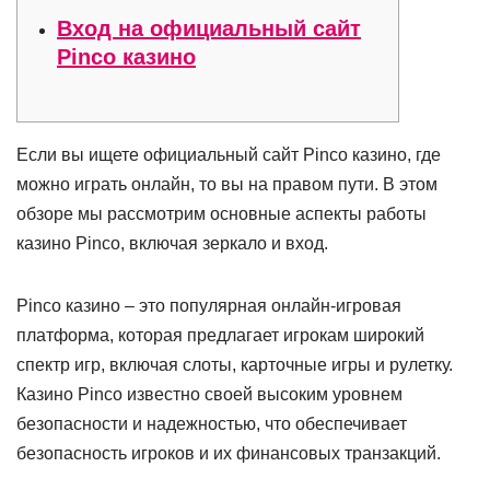
Вход на официальный сайт
Pinco казино
Если вы ищете официальный сайт Pinco казино, где
можно играть онлайн, то вы на правом пути. В этом
обзоре мы рассмотрим основные аспекты работы
казино Pinco, включая зеркало и вход.
Pinco казино – это популярная онлайн-игровая
платформа, которая предлагает игрокам широкий
спектр игр, включая слоты, карточные игры и рулетку.
Казино Pinco известно своей высоким уровнем
безопасности и надежностью, что обеспечивает
безопасность игроков и их финансовых транзакций.