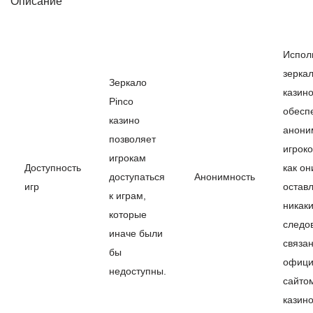
Описание
Испол
зеркал
Зеркало
казин
Pinco
обесп
казино
анони
позволяет
игроко
игрокам
Доступность
как он
доступаться
Анонимность
игр
остав
к играм,
никак
которые
следов
иначе были
связа
бы
офиц
недоступны.
сайтом
казино