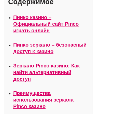
Содержимое
Пинко казино –
Официальный сайт Pinco
играть онлайн
Пинко зеркало – безопасный
доступ к казино
Зеркало Pinco казино: Как
найти альтернативный
доступ
Преимущества
использования зеркала
Pinco казино