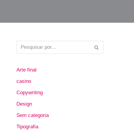
Arte final
casino
Copywriting
Design
Sem categoria
Tipografia