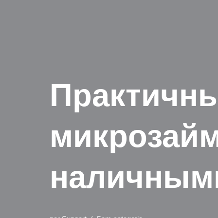
Практичны
микрозайм
наличными