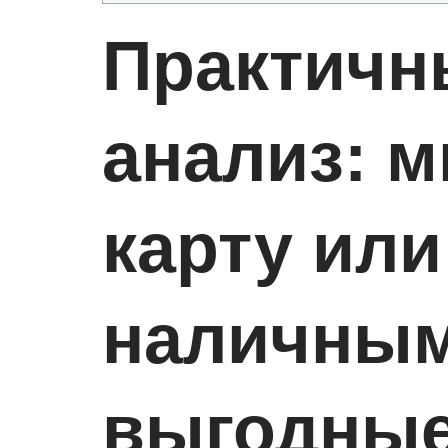
Практичн
анализ: м
карту или
наличным
выгодные