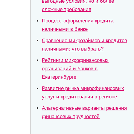
выгодные условия, но и более
сложные требования
Процесс оформления кредита
наличными в банке
Сравнение микрозаймов и кредитов
наличными: что выбрать?
Рейтинги микрофинансовых
организаций и банков в
Екатеринбурге
Развитие рынка микрофинансовых
услуг и кредитования в регионе
Альтернативные варианты решения
финансовых трудностей