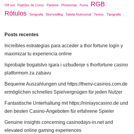
RGB
Off-set
Padrões de Cores
Pantone
Photoshop
Puma
Rótulos
Serigrafia
Storrytelling
Tabela Nutricional
Textos
Tipografia
Posts recentes
Increíbles estrategias para acceder a thor fortune login y
maximizar tu experiencia online
Isprobajte bogatstvo igara i uzbuđenje s thorfortune casino
platformom za zabavu
Bequeme Auszahlungen und https://thenv-casinos.com.de
ermöglichen schnelles Spielvergnügen für jeden Nutzer
Fantastische Unterhaltung mit https://ninlayscasino.de und
den besten Casino-Angeboten für erfahrene Spieler
Genuine insights concerning casinodays-in.net and
elevated online gaming experiences