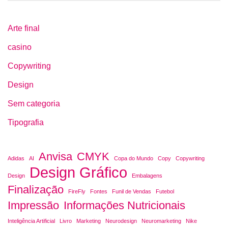
Arte final
casino
Copywriting
Design
Sem categoria
Tipografia
Anvisa
CMYK
Adidas
AI
Copa do Mundo
Copy
Copywriting
Design Gráfico
Design
Embalagens
Finalização
FireFly
Fontes
Funil de Vendas
Futebol
Impressão
Informações Nutricionais
Inteligência Artificial
Livro
Marketing
Neurodesign
Neuromarketing
Nike