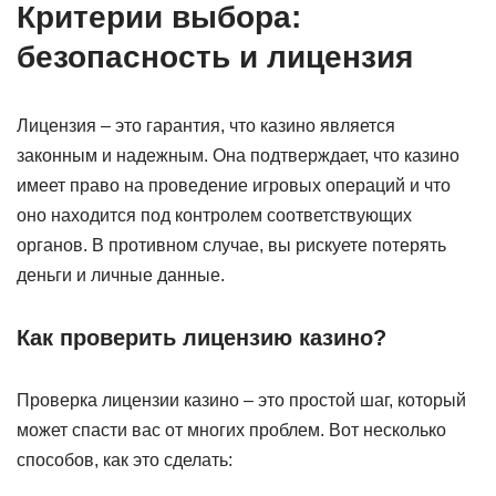
Критерии выбора:
безопасность и лицензия
Лицензия – это гарантия, что казино является
законным и надежным. Она подтверждает, что казино
имеет право на проведение игровых операций и что
оно находится под контролем соответствующих
органов. В противном случае, вы рискуете потерять
деньги и личные данные.
Как проверить лицензию казино?
Проверка лицензии казино – это простой шаг, который
может спасти вас от многих проблем. Вот несколько
способов, как это сделать: