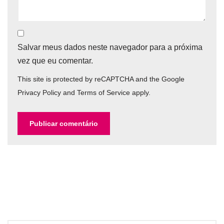
Salvar meus dados neste navegador para a próxima
vez que eu comentar.
This site is protected by reCAPTCHA and the Google
Privacy Policy
and
Terms of Service
apply.