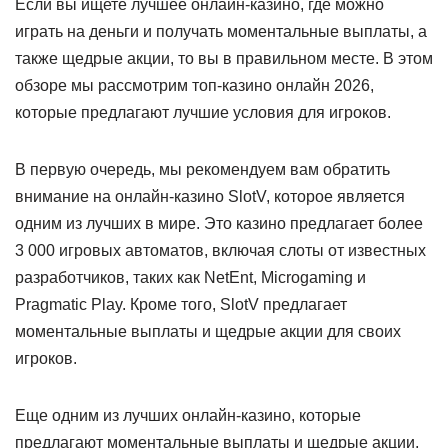
Если вы ищете лучшее онлайн-казино, где можно
играть на деньги и получать моментальные выплаты, а
также щедрые акции, то вы в правильном месте. В этом
обзоре мы рассмотрим топ-казино онлайн 2026,
которые предлагают лучшие условия для игроков.
В первую очередь, мы рекомендуем вам обратить
внимание на онлайн-казино SlotV, которое является
одним из лучших в мире. Это казино предлагает более
3 000 игровых автоматов, включая слоты от известных
разработчиков, таких как NetEnt, Microgaming и
Pragmatic Play. Кроме того, SlotV предлагает
моментальные выплаты и щедрые акции для своих
игроков.
Еще одним из лучших онлайн-казино, которые
предлагают моментальные выплаты и щедрые акции,