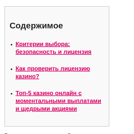
Содержимое
Критерии выбора:
безопасность и лицензия
Как проверить лицензию
казино?
Топ-5 казино онлайн с
моментальными выплатами
и щедрыми акциями