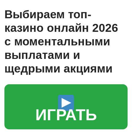
Выбираем топ-
казино онлайн 2026
с моментальными
выплатами и
щедрыми акциями
ИГРАТЬ