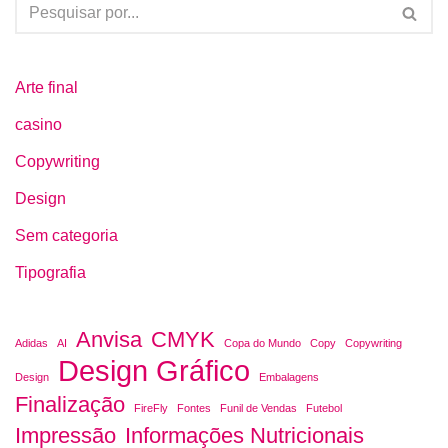
Arte final
casino
Copywriting
Design
Sem categoria
Tipografia
Anvisa
CMYK
Adidas
AI
Copa do Mundo
Copy
Copywriting
Design Gráfico
Design
Embalagens
Finalização
FireFly
Fontes
Funil de Vendas
Futebol
Impressão
Informações Nutricionais