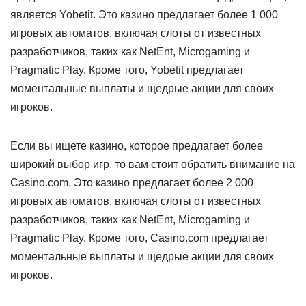
является Yobetit. Это казино предлагает более 1 000
игровых автоматов, включая слоты от известных
разработчиков, таких как NetEnt, Microgaming и
Pragmatic Play. Кроме того, Yobetit предлагает
моментальные выплаты и щедрые акции для своих
игроков.
Если вы ищете казино, которое предлагает более
широкий выбор игр, то вам стоит обратить внимание на
Casino.com. Это казино предлагает более 2 000
игровых автоматов, включая слоты от известных
разработчиков, таких как NetEnt, Microgaming и
Pragmatic Play. Кроме того, Casino.com предлагает
моментальные выплаты и щедрые акции для своих
игроков.