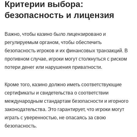
Критерии выбора:
безопасность и лицензия
Важно, чтобы казино было лицензировано и
регулируемым органом, чтобы обеспечить
безопасность игроков и их финансовых транзакций. В
противном случае, игроки могут столкнуться с риском
потери денег или нарушения приватности.
Кроме того, казино должно иметь соответствующие
сертификаты и свидетельства о соответствии
международным стандартам безопасности и игорного
законодательства. Это гарантирует, что игроки могут
играть с уверенностью, не опасаясь за свою
безопасность.