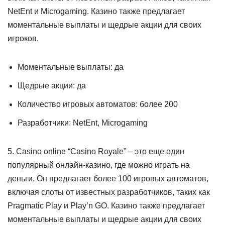
NetEnt и Microgaming. Казино также предлагает
моментальные выплаты и щедрые акции для своих
игроков.
Моментальные выплаты: да
Щедрые акции: да
Количество игровых автоматов: более 200
Разработчики: NetEnt, Microgaming
5. Casino online “Casino Royale” – это еще один
популярный онлайн-казино, где можно играть на
деньги. Он предлагает более 100 игровых автоматов,
включая слоты от известных разработчиков, таких как
Pragmatic Play и Play’n GO. Казино также предлагает
моментальные выплаты и щедрые акции для своих