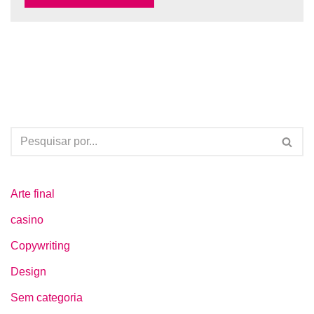
Arte final
casino
Copywriting
Design
Sem categoria