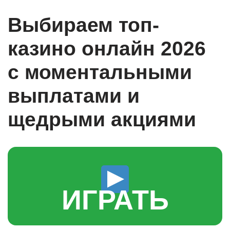
Выбираем топ-
казино онлайн 2026
с моментальными
выплатами и
щедрыми акциями
ИГРАТЬ