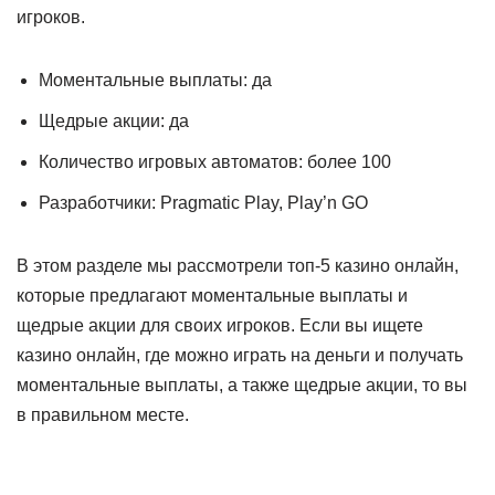
игроков.
Моментальные выплаты: да
Щедрые акции: да
Количество игровых автоматов: более 100
Разработчики: Pragmatic Play, Play’n GO
В этом разделе мы рассмотрели топ-5 казино онлайн,
которые предлагают моментальные выплаты и
щедрые акции для своих игроков. Если вы ищете
казино онлайн, где можно играть на деньги и получать
моментальные выплаты, а также щедрые акции, то вы
в правильном месте.